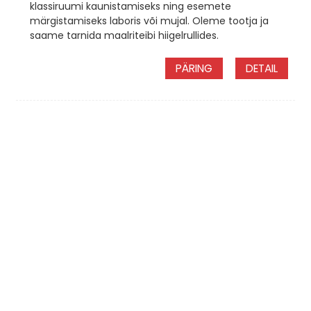
klassiruumi kaunistamiseks ning esemete
märgistamiseks laboris või mujal. Oleme tootja ja
saame tarnida maalriteibi hiigelrullides.
PÄRING
DETAIL