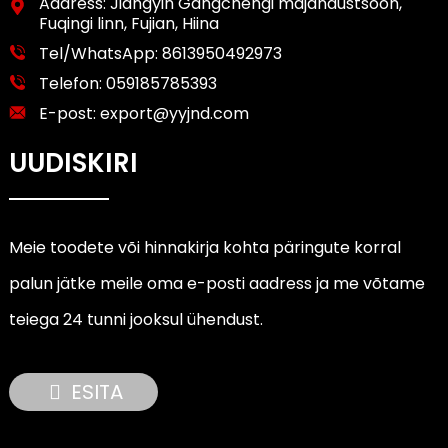
Aadress: Jiangyin Gangchengi majandustsoon,
Fuqingi linn, Fujian, Hiina
Tel/WhatsApp:
8613950492973
Telefon:
059185785393
E-post:
export@yyjnd.com
UUDISKIRI
Meie toodete või hinnakirja kohta päringute korral
palun jätke meile oma e-posti aadress ja me võtame
teiega 24 tunni jooksul ühendust.
ESITA