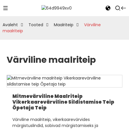
Avaleht
Tooted
Maalriteip
Värviline
maalriteip
Värviline maalriteip
Mitmevärviline Maalriteip
Vikerkaarevärviline Sildistamise Teip
Õpetaja Teip
Värviline maalriteip, vikerkaarevärvides
märgistuslindid, sobivad märgistamiseks ja