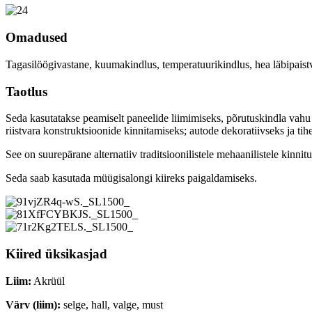
Omadused
Tagasilöögivastane, kuumakindlus, temperatuurikindlus, hea läbipais
Taotlus
Seda kasutatakse peamiselt paneelide liimimiseks, põrutuskindla vahu 
riistvara konstruktsioonide kinnitamiseks; autode dekoratiivseks ja tih
See on suurepärane alternatiiv traditsioonilistele mehaanilistele kinni
Seda saab kasutada müügisalongi kiireks paigaldamiseks.
Kiired üksikasjad
Liim:
Akrüül
Värv (liim):
selge, hall, valge, must