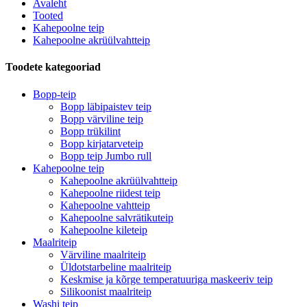
Avaleht
Tooted
Kahepoolne teip
Kahepoolne akrüülvahtteip
Toodete kategooriad
Bopp-teip
Bopp läbipaistev teip
Bopp värviline teip
Bopp trükilint
Bopp kirjatarveteip
Bopp teip Jumbo rull
Kahepoolne teip
Kahepoolne akrüülvahtteip
Kahepoolne riidest teip
Kahepoolne vahtteip
Kahepoolne salvrätikuteip
Kahepoolne kileteip
Maalriteip
Värviline maalriteip
Üldotstarbeline maalriteip
Keskmise ja kõrge temperatuuriga maskeeriv teip
Silikoonist maalriteip
Washi teip