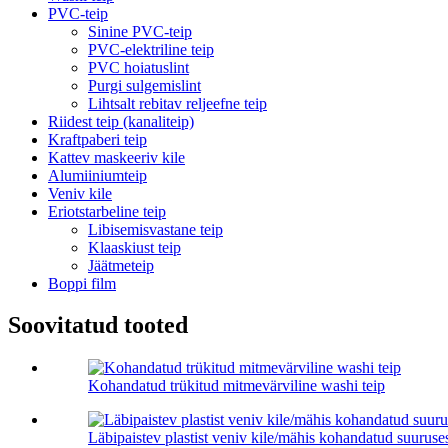
PVC-teip
Sinine PVC-teip
PVC-elektriline teip
PVC hoiatuslint
Purgi sulgemislint
Lihtsalt rebitav reljeefne teip
Riidest teip (kanaliteip)
Kraftpaberi teip
Kattev maskeeriv kile
Alumiiniumteip
Veniv kile
Eriotstarbeline teip
Libisemisvastane teip
Klaaskiust teip
Jäätmeteip
Boppi film
Soovitatud tooted
Kohandatud trükitud mitmevärviline washi teip
Läbipaistev plastist veniv kile/mähis kohandatud suuruse