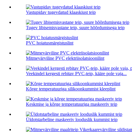
Vastupidav tugevdatud klaaskiust teip
Tugev libisemisvastane teip, suure hõõrdumisega teip
PVC hoiatusmärgistuslint
Mitmevärviline PVC elektriisolatsioonilint
Veekindel kergesti rebitav PVC-teip, kääre pole vaja...
Kõrge temperatuuriga silikoonkummist kleeplint
Keskmise ja kõrge temperatuuriga maskeeriv teip
Üldotstarbeline maskeeriv looduslik kummist teip