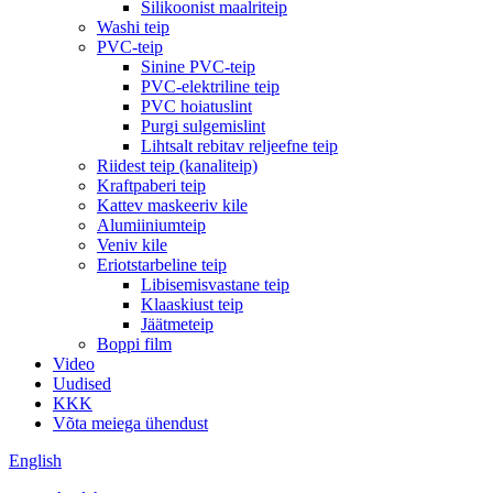
Silikoonist maalriteip
Washi teip
PVC-teip
Sinine PVC-teip
PVC-elektriline teip
PVC hoiatuslint
Purgi sulgemislint
Lihtsalt rebitav reljeefne teip
Riidest teip (kanaliteip)
Kraftpaberi teip
Kattev maskeeriv kile
Alumiiniumteip
Veniv kile
Eriotstarbeline teip
Libisemisvastane teip
Klaaskiust teip
Jäätmeteip
Boppi film
Video
Uudised
KKK
Võta meiega ühendust
English