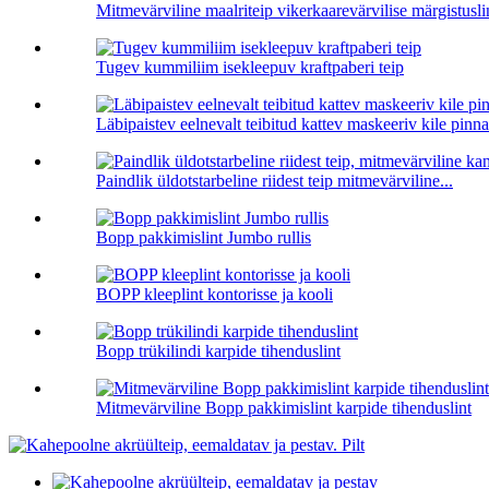
Mitmevärviline maalriteip vikerkaarevärvilise märgistusli
Tugev kummiliim isekleepuv kraftpaberi teip
Läbipaistev eelnevalt teibitud kattev maskeeriv kile pinna
Paindlik üldotstarbeline riidest teip mitmevärviline...
Bopp pakkimislint Jumbo rullis
BOPP kleeplint kontorisse ja kooli
Bopp trükilindi karpide tihenduslint
Mitmevärviline Bopp pakkimislint karpide tihenduslint