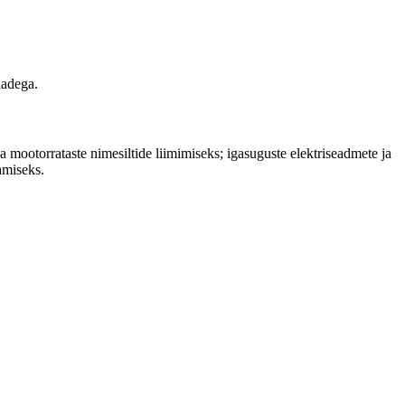
dadega.
 mootorrataste nimesiltide liimimiseks; igasuguste elektriseadmete ja
amiseks.