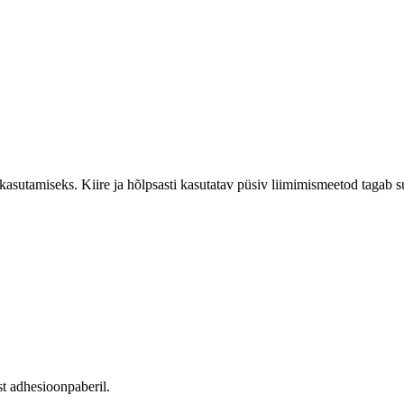
kasutamiseks. Kiire ja hõlpsasti kasutatav püsiv liimimismeetod tagab s
st adhesioonpaberil.