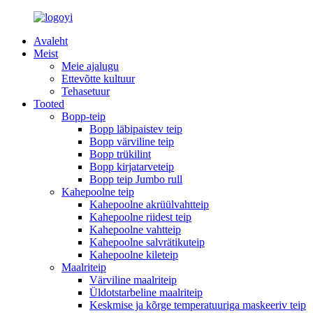
Avaleht
Meist
Meie ajalugu
Ettevõtte kultuur
Tehasetuur
Tooted
Bopp-teip
Bopp läbipaistev teip
Bopp värviline teip
Bopp trükilint
Bopp kirjatarveteip
Bopp teip Jumbo rull
Kahepoolne teip
Kahepoolne akrüülvahtteip
Kahepoolne riidest teip
Kahepoolne vahtteip
Kahepoolne salvrätikuteip
Kahepoolne kileteip
Maalriteip
Värviline maalriteip
Üldotstarbeline maalriteip
Keskmise ja kõrge temperatuuriga maskeeriv teip