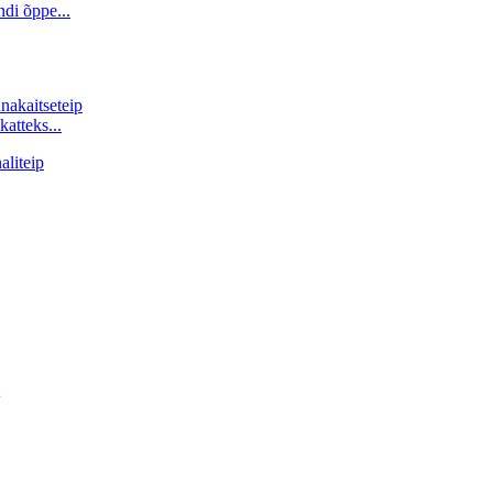
ndi õppe...
katteks...