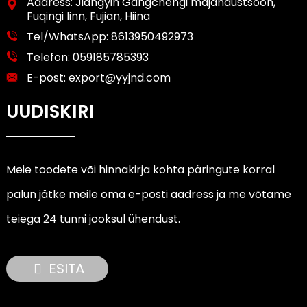
Aadress: Jiangyin Gangchengi majandustsoon,
Fuqingi linn, Fujian, Hiina
Tel/WhatsApp:
8613950492973
Telefon:
059185785393
E-post:
export@yyjnd.com
UUDISKIRI
Meie toodete või hinnakirja kohta päringute korral
palun jätke meile oma e-posti aadress ja me võtame
teiega 24 tunni jooksul ühendust.
ESITA