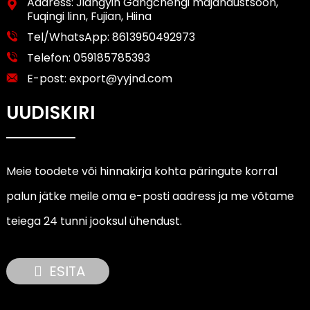
Aadress: Jiangyin Gangchengi majandustsoon,
Fuqingi linn, Fujian, Hiina
Tel/WhatsApp:
8613950492973
Telefon:
059185785393
E-post:
export@yyjnd.com
UUDISKIRI
Meie toodete või hinnakirja kohta päringute korral
palun jätke meile oma e-posti aadress ja me võtame
teiega 24 tunni jooksul ühendust.
ESITA