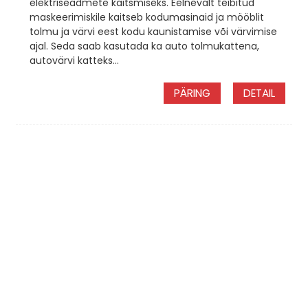
elektriseadmete kaitsmiseks. Eelnevalt teibitud
maskeerimiskile kaitseb kodumasinaid ja mööblit
tolmu ja värvi eest kodu kaunistamise või värvimise
ajal. Seda saab kasutada ka auto tolmukattena,
autovärvi katteks...
PÄRING
DETAIL