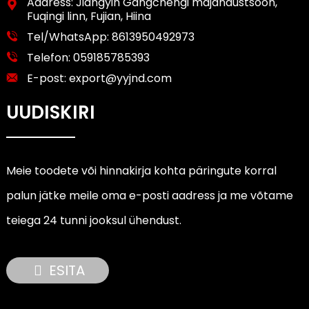
Aadress: Jiangyin Gangchengi majandustsoon,
Fuqingi linn, Fujian, Hiina
Tel/WhatsApp:
8613950492973
Telefon:
059185785393
E-post:
export@yyjnd.com
UUDISKIRI
Meie toodete või hinnakirja kohta päringute korral
palun jätke meile oma e-posti aadress ja me võtame
teiega 24 tunni jooksul ühendust.
ESITA