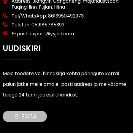
Aadress: Jiangyin Gangchengi majandustsoon,
Fuqingi linn, Fujian, Hiina
Tel/WhatsApp:
8613950492973
Telefon:
059185785393
E-post:
export@yyjnd.com
UUDISKIRI
Meie toodete või hinnakirja kohta päringute korral
palun jätke meile oma e-posti aadress ja me võtame
teiega 24 tunni jooksul ühendust.
ESITA