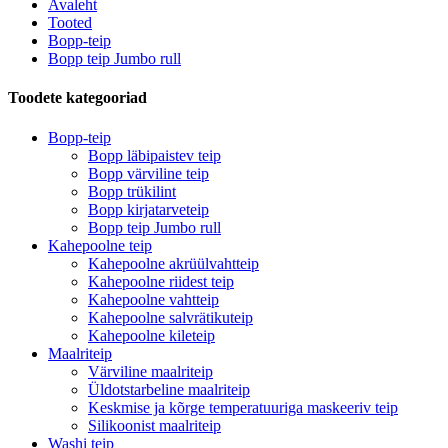
Avaleht
Tooted
Bopp-teip
Bopp teip Jumbo rull
Toodete kategooriad
Bopp-teip
Bopp läbipaistev teip
Bopp värviline teip
Bopp trükilint
Bopp kirjatarveteip
Bopp teip Jumbo rull
Kahepoolne teip
Kahepoolne akrüülvahtteip
Kahepoolne riidest teip
Kahepoolne vahtteip
Kahepoolne salvrätikuteip
Kahepoolne kileteip
Maalriteip
Värviline maalriteip
Üldotstarbeline maalriteip
Keskmise ja kõrge temperatuuriga maskeeriv teip
Silikoonist maalriteip
Washi teip