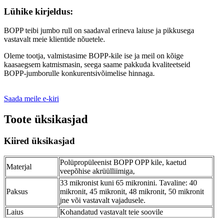
Lühike kirjeldus:
BOPP teibi jumbo rull on saadaval erineva laiuse ja pikkusega
vastavalt meie klientide nõuetele.
Oleme tootja, valmistasime BOPP-kile ise ja meil on kõige
kaasaegsem katmismasin, seega saame pakkuda kvaliteetseid
BOPP-jumborulle konkurentsivõimelise hinnaga.
Saada meile e-kiri
Toote üksikasjad
Kiired üksikasjad
Polüpropüleenist BOPP OPP kile, kaetud
Materjal
veepõhise akrüülliimiga,
33 mikronist kuni 65 mikronini. Tavaline: 40
Paksus
mikronit, 45 mikronit, 48 mikronit, 50 mikronit
jne või vastavalt vajadusele.
Laius
Kohandatud vastavalt teie soovile