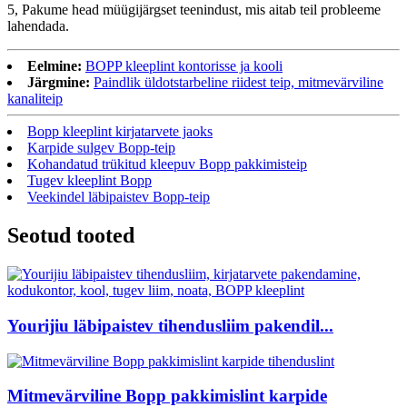
5, Pakume head müügijärgset teenindust, mis aitab teil probleeme
lahendada.
Eelmine:
BOPP kleeplint kontorisse ja kooli
Järgmine:
Paindlik üldotstarbeline riidest teip, mitmevärviline
kanaliteip
Bopp kleeplint kirjatarvete jaoks
Karpide sulgev Bopp-teip
Kohandatud trükitud kleepuv Bopp pakkimisteip
Tugev kleeplint Bopp
Veekindel läbipaistev Bopp-teip
Seotud tooted
Yourijiu läbipaistev tihendusliim pakendil...
Mitmevärviline Bopp pakkimislint karpide