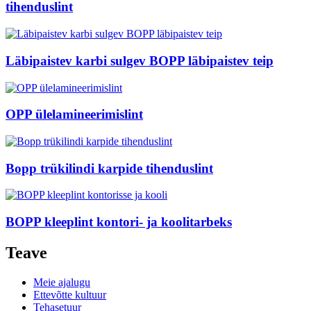
tihenduslint
Läbipaistev karbi sulgev BOPP läbipaistev teip
OPP ülelamineerimislint
Bopp trükilindi karpide tihenduslint
BOPP kleeplint kontori- ja koolitarbeks
Teave
Meie ajalugu
Ettevõtte kultuur
Tehasetuur