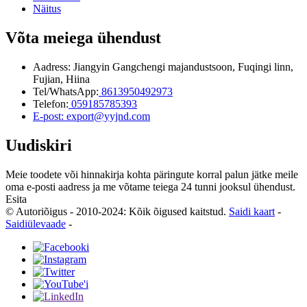
Näitus
Võta meiega ühendust
Aadress: Jiangyin Gangchengi majandustsoon, Fuqingi linn,
Fujian, Hiina
Tel/WhatsApp:
8613950492973
Telefon:
059185785393
E-post: export@yyjnd.com
Uudiskiri
Meie toodete või hinnakirja kohta päringute korral palun jätke meile
oma e-posti aadress ja me võtame teiega 24 tunni jooksul ühendust.
Esita
© Autoriõigus - 2010-2024: Kõik õigused kaitstud.
Saidi kaart
-
Saidiülevaade
-