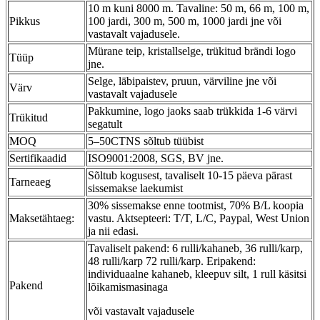
10 m kuni 8000 m. Tavaline: 50 m, 66 m, 100 m,
Pikkus
100 jardi, 300 m, 500 m, 1000 jardi jne või
vastavalt vajadusele.
Mürane teip, kristallselge, trükitud brändi logo
Tüüp
jne.
Selge, läbipaistev, pruun, värviline jne või
Värv
vastavalt vajadusele
Pakkumine, logo jaoks saab trükkida 1-6 värvi
Trükitud
segatult
MOQ
5–50CTNS sõltub tüübist
Sertifikaadid
ISO9001:2008, SGS, BV jne.
Sõltub kogusest, tavaliselt 10-15 päeva pärast
Tarneaeg
sissemakse laekumist
30% sissemakse enne tootmist, 70% B/L koopia
Maksetähtaeg:
vastu. Aktsepteeri: T/T, L/C, Paypal, West Union
ja nii edasi.
Tavaliselt pakend: 6 rulli/kahaneb, 36 rulli/karp,
48 rulli/karp 72 rulli/karp. Eripakend:
individuaalne kahaneb, kleepuv silt, 1 rull käsitsi
Pakend
lõikamismasinaga
või vastavalt vajadusele