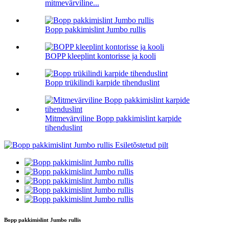
mitmevärviline...
Bopp pakkimislint Jumbo rullis
BOPP kleeplint kontorisse ja kooli
Bopp trükilindi karpide tihenduslint
Mitmevärviline Bopp pakkimislint karpide
tihenduslint
Bopp pakkimislint Jumbo rullis