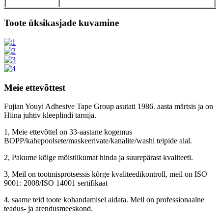
Toote üksikasjade kuvamine
Meie ettevõttest
Fujian Youyi Adhesive Tape Group asutati 1986. aasta märtsis ja on
Hiina juhtiv kleeplindi tarnija.
1, Meie ettevõttel on 33-aastane kogemus
BOPP/kahepoolsete/maskeerivate/kanalite/washi teipide alal.
2, Pakume kõige mõistlikumat hinda ja suurepärast kvaliteeti.
3, Meil ​​on tootmisprotsessis kõrge kvaliteedikontroll, meil on ISO
9001: 2008/ISO 14001 sertifikaat
4, saame teid toote kohandamisel aidata. Meil ​​on professionaalne
teadus- ja arendusmeeskond.