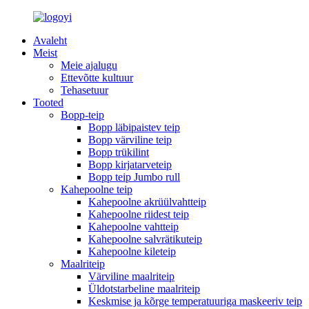
Avaleht
Meist
Meie ajalugu
Ettevõtte kultuur
Tehasetuur
Tooted
Bopp-teip
Bopp läbipaistev teip
Bopp värviline teip
Bopp trükilint
Bopp kirjatarveteip
Bopp teip Jumbo rull
Kahepoolne teip
Kahepoolne akrüülvahtteip
Kahepoolne riidest teip
Kahepoolne vahtteip
Kahepoolne salvrätikuteip
Kahepoolne kileteip
Maalriteip
Värviline maalriteip
Üldotstarbeline maalriteip
Keskmise ja kõrge temperatuuriga maskeeriv teip