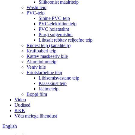
Silikoonist maalriteip
Washi teip
PVC-teip
Sinine PVC-teip
PVC-elektriline teip
PVC hoiatuslint
Purgi sulgemislint
Lihtsalt rebitav reljeefne teip
Riidest teip (kanaliteip)
Kraftpaberi teip
Kattev maskeeriv kile
Alumiiniumteip
Veniv kile
Eriotstarbeline teip
Libisemisvastane teip
Klaaskiust teip
Jäätmeteip
Boppi film
Video
Uudised
KKK
Võta meiega ühendust
English