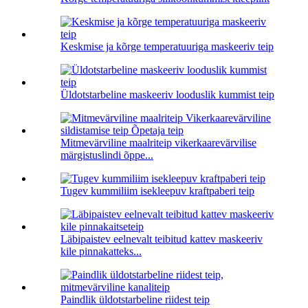
Keskmise ja kõrge temperatuuriga maskeeriv teip
Üldotstarbeline maskeeriv looduslik kummist teip
Mitmevärviline maalriteip vikerkaarevärvilise
märgistuslindi õppe...
Tugev kummiliim isekleepuv kraftpaberi teip
Läbipaistev eelnevalt teibitud kattev maskeeriv
kile pinnakatteks...
Paindlik üldotstarbeline riidest teip