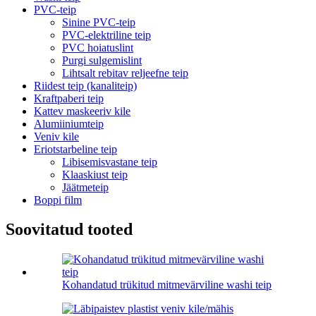
PVC-teip
Sinine PVC-teip
PVC-elektriline teip
PVC hoiatuslint
Purgi sulgemislint
Lihtsalt rebitav reljeefne teip
Riidest teip (kanaliteip)
Kraftpaberi teip
Kattev maskeeriv kile
Alumiiniumteip
Veniv kile
Eriotstarbeline teip
Libisemisvastane teip
Klaaskiust teip
Jäätmeteip
Boppi film
Soovitatud tooted
Kohandatud trükitud mitmevärviline washi teip