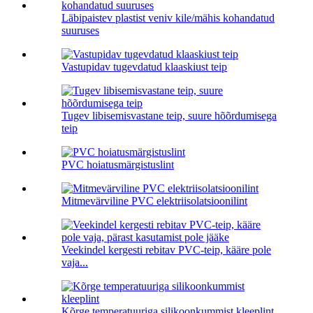
Läbipaistev plastist veniv kile/mähis kohandatud
suuruses
Vastupidav tugevdatud klaaskiust teip
Tugev libisemisvastane teip, suure hõõrdumisega
teip
PVC hoiatusmärgistuslint
Mitmevärviline PVC elektriisolatsioonilint
Veekindel kergesti rebitav PVC-teip, kääre pole
vaja...
Kõrge temperatuuriga silikoonkummist kleeplint